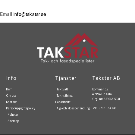
Email
info@takstar.se
Info
Tjänster
Takstar AB
Hem
Taktvätt
Bommen 12
439 94 Onsala
Om oss
Takmålning
Org. nr: 559263-5931
Kontakt
Fasadtvätt
Tel: 0733-133-448
Personuppgiftspolicy
Alg- och Mossbehandling
Nyheter
Sitemap